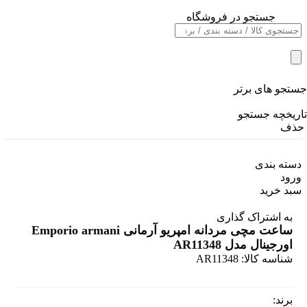
جستجو در فروشگاه
خانه
/
برند های اروپایی
/
ساعت مچی مردانه امپریو آرمانی Emporio armani اورجینال مدل
جستجو های برتر
AR11348
تاریخچه جستجو
حذف
دسته بندی
ورود
سبد خرید
به اشتراک گذاری
ساعت مچی مردانه امپریو آرمانی Emporio armani
اورجینال مدل AR11348
شناسه کالا:
AR11348
برند: