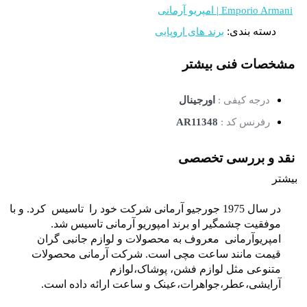
Emporio Armani | امپریو آرمانی
دسته بندی:
برند های اروپایی
مشخصات فنی
بیشتر
درجه کیفی :
اورجینال
رفرنس کد :
AR11348
نقد و بررسی تخصصی
بیشتر
در سال 1975 جورجیو آرمانی شرکت خود را تاسیس کرد. و با
موفقیت چشمگیر او برند امپوریو آرمانی تاسیس شد.
امپریوآرمانی معروف به محصولات و لوازم جانبی گران
قیمت مانند ساعت مچی است. شرکت آرمانی محصولات
متنوعی مثل لوازم فشن، پوشاک،لوازم
آرایشی،عطر،جواهرات،عینک و ساعت ارائه داده است.