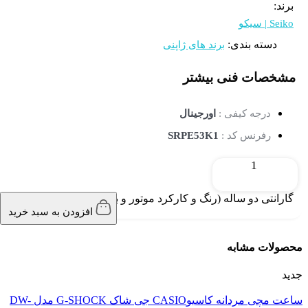
برند:
Seiko | سیکو
دسته بندی:
برند های ژاپنی
مشخصات فنی
بیشتر
درجه کیفی :
اورجینال
رفرنس کد :
SRPE53K1
گارانتی دو ساله (رنگ و کارکرد موتور و باطری)
افزودن به سبد خرید
محصولات مشابه
جدید
ساعت مچی مردانه کاسیوCASIO جی شاک G-SHOCK مدل DW-