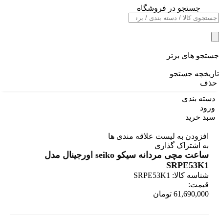
جستجو در فروشگاه
خانه
/
برند های ژاپنی
/
ساعت مچی مردانه سیکو seiko اورجینال مدل SRPE53K1
جستجو های برتر
تاریخچه جستجو
حذف
دسته بندی
ورود
سبد خرید
افزودن به لیست علاقه مندی ها
به اشتراک گذاری
ساعت مچی مردانه سیکو seiko اورجینال مدل
SRPE53K1
شناسه کالا:
SRPE53K1
قیمت:
61,690,000
تومان