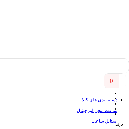
خانه
/
ساعت مچی اورجینال
/
ساعت زنانه
/
بند فلزی زنانه
/
ساعت مچی زنانه اوباکو Obaku اورجینال مدل V209LXCIMC
افزودن به لیست علاقه مندی ها
به اشتراک گذاری
0
مقایسه
دسته بندی های کالا
ساعت مچی اورجینال
استایل ساعت
برند: